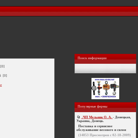
Поиск информации
[0]
й [0]
ие
Популярные фирмы
.ЧП Мельник О. А.
- Донецкая,
Украина, Донецк.
Поставка и сервисное
обслуживание весового и силои
(
14853
Просмотров с 02-18-2009)