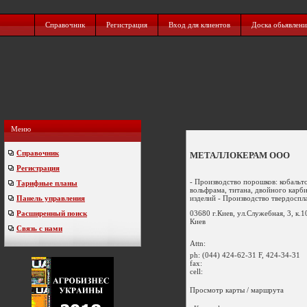
Справочник
Регистрация
Вход для клиентов
Доска обьявлен
Меню
Справочник
МЕТАЛЛОКЕРАМ ООО
Регистрация
- Производство порошков: кобальт
Тарифные планы
вольфрама, титана, двойного карб
изделий - Производство твердоспла
Панель управления
03680 г.Киев, ул.Служебная, 3, к.1
Расширенный поиск
Киев
Связь с нами
Attn:
ph:
(044) 424-62-31 F, 424-34-31
fax:
cell:
Просмотр карты / маршрута