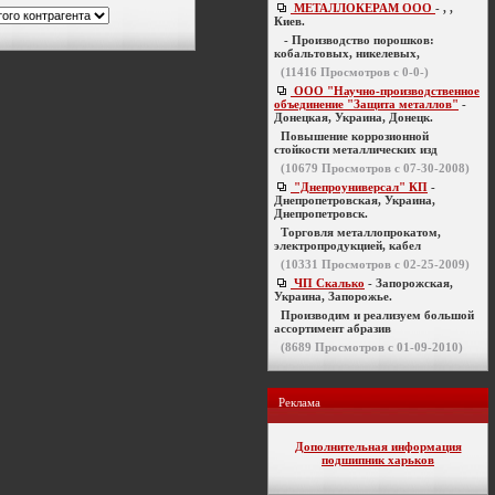
МЕТАЛЛОКЕРАМ ООО
- , ,
Киев.
- Производство порошков:
кобальтовых, никелевых,
(
11416
Просмотров с 0-0-)
ООО "Научно-производственное
объединение "Защита металлов"
-
Донецкая, Украина, Донецк.
Повышение коррозионной
стойкости металлических изд
(
10679
Просмотров с 07-30-2008)
"Днепроуниверсал" КП
-
Днепропетровская, Украина,
Днепропетровск.
Торговля металлопрокатом,
электропродукцией, кабел
(
10331
Просмотров с 02-25-2009)
ЧП Скалько
- Запорожская,
Украина, Запорожье.
Производим и реализуем большой
ассортимент абразив
(
8689
Просмотров с 01-09-2010)
Реклама
Дополнительная информация
подшипник харьков