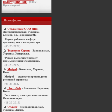
ОБОРУДОВАНИЕ
(
10853
Просмотров)
Новые фирмы
Стальсервис ООО НПП
-
Днепропетровская, Украина,
г.Днепр, ул. Гаванская 9Б.
Фирма работает в сфере
производства и импорта стро
(03-23-2022)
Техносенс Сервис
- Запорожская,
Украина, Запоріжжя.
Фирма выполняет ремонт
промышленной электроники.
(03-23-2022)
Metipol
- Киевская, Украина,
Киев.
Metipol — эксперт в производстве
рулонной оцинкова
(03-23-2022)
ElectroSale
- Киевская, Украина,
Киев.
Весь спектр электро-светотехники.
Основная прод
(11-20-2019)
Оллмет
- Днепропетровская,
Украина, Днепр.