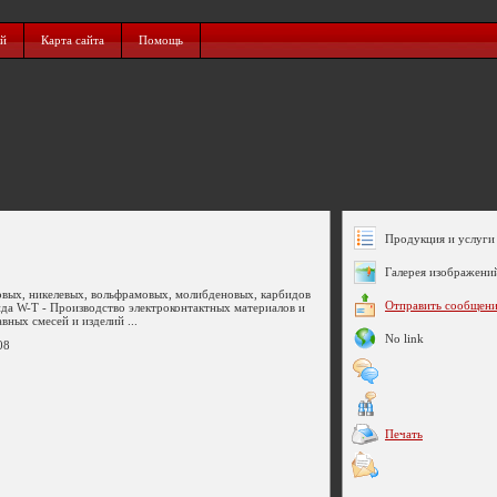
ий
Карта сайта
Помощь
Продукция и услуги 
Галерея изображени
овых, никелевых, вольфрамовых, молибденовых, карбидов
Отправить сообщен
ида W-T - Производство электроконтактных материалов и
вных смесей и изделий ...
No link
08
Печать