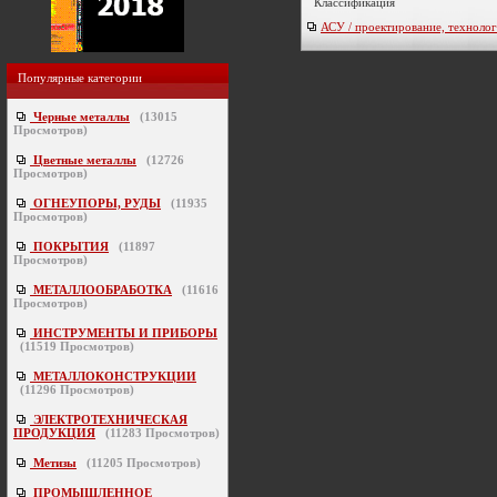
Классификация
АСУ / проектирование, технолог
Популярные категории
Черные металлы
(
13015
Просмотров)
Цветные металлы
(
12726
Просмотров)
ОГНЕУПОРЫ, РУДЫ
(
11935
Просмотров)
ПОКРЫТИЯ
(
11897
Просмотров)
МЕТАЛЛООБРАБОТКА
(
11616
Просмотров)
ИНСТРУМЕНТЫ И ПРИБОРЫ
(
11519
Просмотров)
МЕТАЛЛОКОНСТРУКЦИИ
(
11296
Просмотров)
ЭЛЕКТРОТЕХНИЧЕСКАЯ
ПРОДУКЦИЯ
(
11283
Просмотров)
Метизы
(
11205
Просмотров)
ПРОМЫШЛЕННОЕ