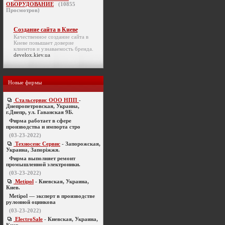
ОБОРУДОВАНИЕ
(
10855
Просмотров)
Создание сайта в Киеве
Качественное
создание сайта в
Киеве
повышает доверие
клиентов и узнаваемость бренда.
develox.kiev.ua
Новые фирмы
Стальсервис ООО НПП
-
Днепропетровская, Украина,
г.Днепр, ул. Гаванская 9Б.
Фирма работает в сфере
производства и импорта стро
(03-23-2022)
Техносенс Сервис
- Запорожская,
Украина, Запоріжжя.
Фирма выполняет ремонт
промышленной электроники.
(03-23-2022)
Metipol
- Киевская, Украина,
Киев.
Metipol — эксперт в производстве
рулонной оцинкова
(03-23-2022)
ElectroSale
- Киевская, Украина,