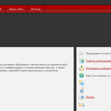
ий
Карта сайта
Помощь
Продукция и услуги 
Галерея изображени
ассортимент абразивного инструмента на керамической
руги, шлифовальные и хонинговальные бруски, а также
Отправить сообщен
зивных изделийА также производим и реализуем:
http://www.abraziv.cc
Печать