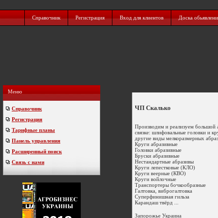
Справочник
Регистрация
Вход для клиентов
Доска обьявлен
Меню
ЧП Скалько
Справочник
Регистрация
Производим и реализуем большой 
Тарифные планы
связке: шлифовальные головки и к
другие виды мелкоразмерных абра
Панель управления
Круги абразивные
Головки абразивные
Расширенный поиск
Бруски абразивные
Нестандартные абразивы
Связь с нами
Круги лепестковые (КЛО)
Круги веерные (КВО)
Круги войлочные
Транспортеры бочкообразные
Галтовка, виброгалтовка
Суперфинишная гильза
Карандаш твёрд ...
Запорожье
Украина