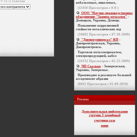
(172 голосов)
кобальтовых, никелевых,
(
11418
Просмотров с 0-0-)
ООО "Научно-производственное
объединение "Защита металлов"
-
Донецкая, Украина, Донецк.
Повышение коррозионной
стойкости металлических изд
(
10682
Просмотров с 07-30-2008)
"Днепроуниверсал" КП
-
Днепропетровская, Украина,
Днепропетровск.
Торговля металлопрокатом,
электропродукцией, кабел
(
10332
Просмотров с 02-25-2009)
ЧП Скалько
- Запорожская,
Украина, Запорожье.
Производим и реализуем большой
ассортимент абразив
(
8692
Просмотров с 01-09-2010)
Реклама
Дополнительная информация
счетчик 3 тарифный
счетчики газа
внии