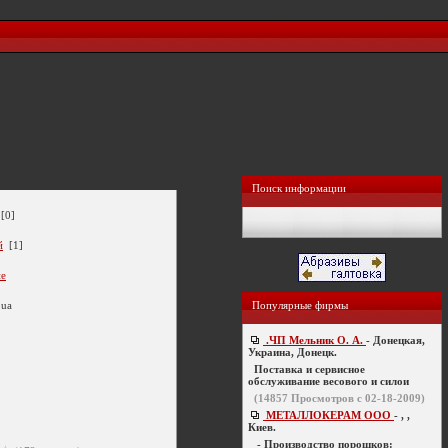
Поиск информации
[0]
й
[1]
ие
.ua
Популярные фирмы
.ЧП Мельник О. А.
- Донецкая,
Украина, Донецк.
Поставка и сервисное
обслуживание весового и силои
(
14857
Просмотров с 02-18-2009)
МЕТАЛЛОКЕРАМ ООО
- , ,
Киев.
- Производство порошков: