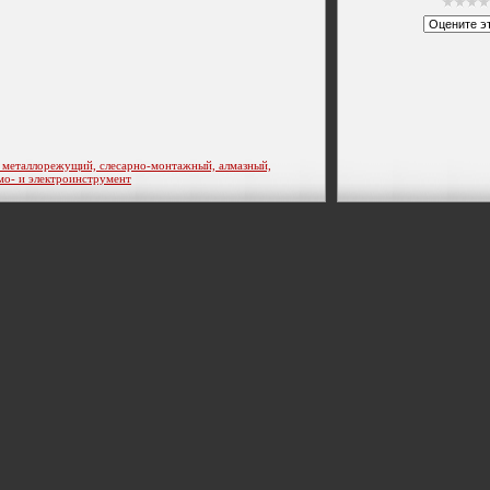
таллорежущий, слесарно-монтажный, алмазный,
мо- и электроинструмент