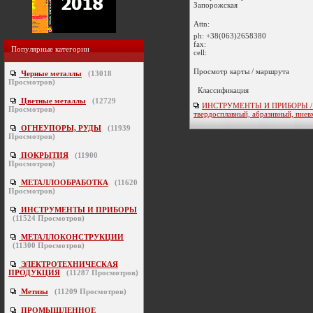
Запорожская
Attn:
ph:
+38(063)2658380
fax:
Популярные категории
cell:
Просмотр карты / маршрута
Черные металлы
(
13018
Просмотров)
Классификация
Цветные металлы
(
12729
ИНСТРУМЕНТЫ И ПРИБОРЫ / ме
Просмотров)
твердосплавный, абразивный, пнев
ОГНЕУПОРЫ, РУДЫ
(
11939
Просмотров)
ПОКРЫТИЯ
(
11900
Просмотров)
МЕТАЛЛООБРАБОТКА
(
11620
Просмотров)
ИНСТРУМЕНТЫ И ПРИБОРЫ
(
11524
Просмотров)
МЕТАЛЛОКОНСТРУКЦИИ
(
11300
Просмотров)
ЭЛЕКТРОТЕХНИЧЕСКАЯ
ПРОДУКЦИЯ
(
11287
Просмотров)
Метизы
(
11209
Просмотров)
ПРОМЫШЛЕННОЕ