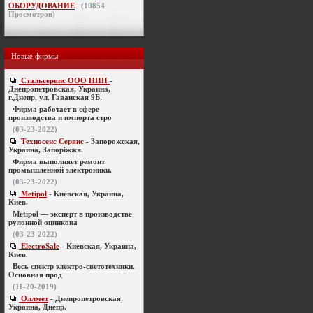
ОБОРУДОВАНИЕ
(
10854
Просмотров)
Новые фирмы
Стальсервис ООО НПП
-
Днепропетровская, Украина,
г.Днепр, ул. Гаванская 9Б.
Фирма работает в сфере
производства и импорта стро
(03-23-2022)
Техносенс Сервис
- Запорожская,
Украина, Запоріжжя.
Фирма выполняет ремонт
промышленной электроники.
(03-23-2022)
Metipol
- Киевская, Украина,
Киев.
Metipol — эксперт в производстве
рулонной оцинкова
(03-23-2022)
ElectroSale
- Киевская, Украина,
Киев.
Весь спектр электро-светотехники.
Основная прод
(11-20-2019)
Оллмет
- Днепропетровская,
Украина, Днепр.