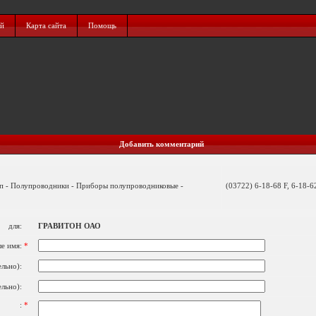
ий
Карта сайта
Помощь
Добавить комментарий
п - Полупроводники - Приборы полупроводниковые -
(03722) 6-18-68 F, 6-18-6
для:
ГРАВИТОН ОАО
е имя:
*
тельно):
тельно):
:
*