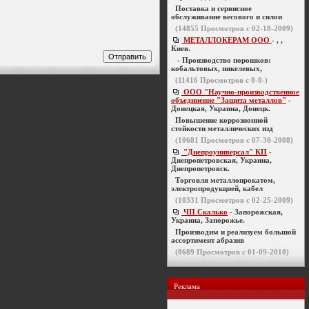
Поставка и сервисное
обслуживание весового и силои
(
14855
Просмотров с 02-18-2009)
МЕТАЛЛОКЕРАМ ООО
- , ,
Киев.
- Производство порошков:
кобальтовых, никелевых,
(
11416
Просмотров с 0-0-)
ООО "Научно-производственное
объединение "Защита металлов"
-
Донецкая, Украина, Донецк.
Повышение коррозионной
стойкости металлических изд
(
10681
Просмотров с 07-30-2008)
"Днепроуниверсал" КП
-
Днепропетровская, Украина,
Днепропетровск.
Торговля металлопрокатом,
электропродукцией, кабел
(
10331
Просмотров с 02-25-2009)
ЧП Скалько
- Запорожская,
Украина, Запорожье.
Производим и реализуем большой
ассортимент абразив
(
8689
Просмотров с 01-09-2010)
Реклама