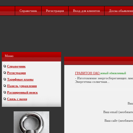
Справочник
Регистрация
Вход для клиентов
Доска обьявлен
Меню
Справочник
Регистрация
ГРАВИТОН ОАО
новый
обновленный
- Изготовление энергосберегающих лам
Тарифные планы
Энергетика солнечная...
Панель управления
Расширенный поиск
Связь с нами
Ваш
Ваш email (необяза
Ваш сайт (необяза