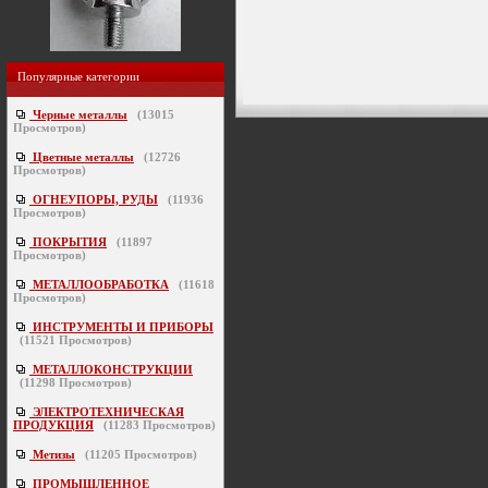
Популярные категории
Черные металлы
(
13015
Просмотров)
Цветные металлы
(
12726
Просмотров)
ОГНЕУПОРЫ, РУДЫ
(
11936
Просмотров)
ПОКРЫТИЯ
(
11897
Просмотров)
МЕТАЛЛООБРАБОТКА
(
11618
Просмотров)
ИНСТРУМЕНТЫ И ПРИБОРЫ
(
11521
Просмотров)
МЕТАЛЛОКОНСТРУКЦИИ
(
11298
Просмотров)
ЭЛЕКТРОТЕХНИЧЕСКАЯ
ПРОДУКЦИЯ
(
11283
Просмотров)
Метизы
(
11205
Просмотров)
ПРОМЫШЛЕННОЕ