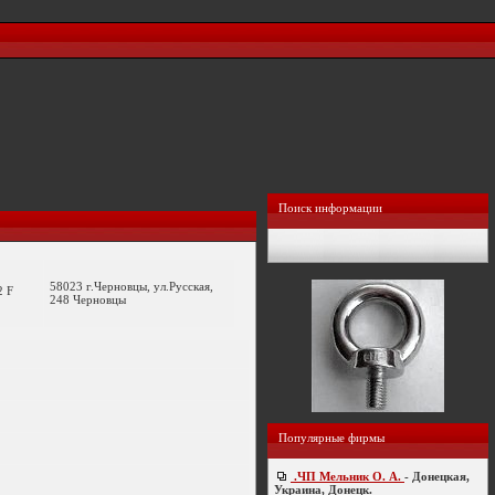
Поиск информации
58023 г.Черновцы, ул.Русская,
2 F
248 Черновцы
Популярные фирмы
.ЧП Мельник О. А.
- Донецкая,
Украина, Донецк.