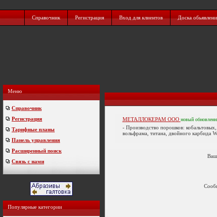
Справочник
Регистрация
Вход для клиентов
Доска обьявлен
Меню
Справочник
Регистрация
МЕТАЛЛОКЕРАМ ООО
новый
обновлен
- Производство порошков: кобальтовых
Тарифные планы
вольфрама, титана, двойного карбида W-
Панель управления
Расширенный поиск
Ваш
Связь с нами
Сооб
Популярные категории