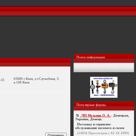
Поиск информации
03680 г.Киев, ул.Служебная, 3,
-31
к.108 Киев
Популярные фирмы
.ЧП Мельник О. А.
- Донецкая,
Украина, Донецк.
Поставка и сервисное
обслуживание весового и силои
(
14856
Просмотров с 02-18-2009)