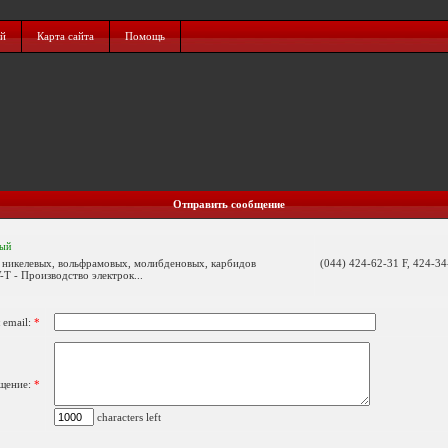
ий
Карта сайта
Помощь
Отправить сообщение
ный
, никелевых, вольфрамовых, молибденовых, карбидов
(044) 424-62-31 F, 424-34
T - Производство электрок...
 email:
*
щение:
*
characters left