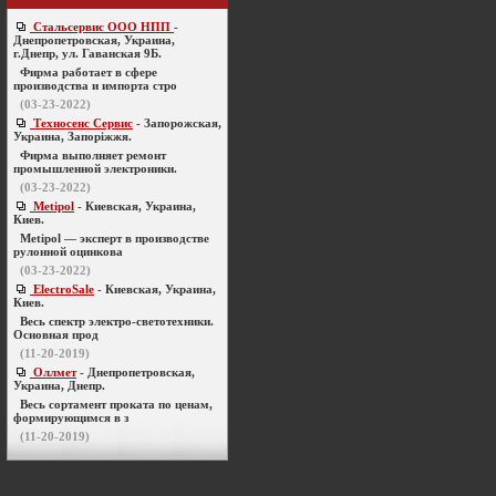
Стальсервис ООО НПП
-
Днепропетровская, Украина,
г.Днепр, ул. Гаванская 9Б.
Фирма работает в сфере
производства и импорта стро
(03-23-2022)
Техносенс Сервис
- Запорожская,
Украина, Запоріжжя.
Фирма выполняет ремонт
промышленной электроники.
(03-23-2022)
Metipol
- Киевская, Украина,
Киев.
Metipol — эксперт в производстве
рулонной оцинкова
(03-23-2022)
ElectroSale
- Киевская, Украина,
Киев.
Весь спектр электро-светотехники.
Основная прод
(11-20-2019)
Оллмет
- Днепропетровская,
Украина, Днепр.
Весь сортамент проката по ценам,
формирующимся в з
(11-20-2019)