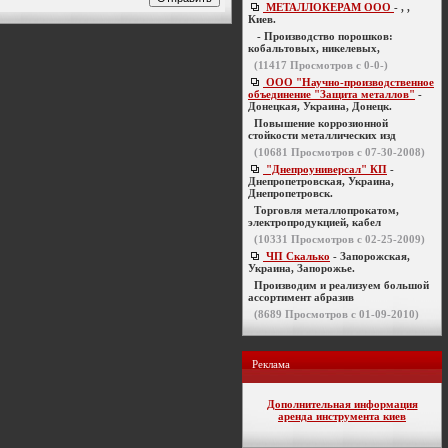
МЕТАЛЛОКЕРАМ ООО
- , ,
Киев.
- Производство порошков:
кобальтовых, никелевых,
(
11417
Просмотров с 0-0-)
ООО "Научно-производственное
объединение "Защита металлов"
-
Донецкая, Украина, Донецк.
Повышение коррозионной
стойкости металлических изд
(
10681
Просмотров с 07-30-2008)
"Днепроуниверсал" КП
-
Днепропетровская, Украина,
Днепропетровск.
Торговля металлопрокатом,
электропродукцией, кабел
(
10331
Просмотров с 02-25-2009)
ЧП Скалько
- Запорожская,
Украина, Запорожье.
Производим и реализуем большой
ассортимент абразив
(
8689
Просмотров с 01-09-2010)
Реклама
Дополнительная информация
аренда инструмента киев