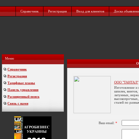
Справочник
Регистрация
Вход для клиентов
Доска обьявлен
Меню
О
Справочник
Регистрация
ООО "ТАНТАЛ"
Тарифные планы
Изготовление и 
Панель управления
шпилек, винтов,
латунных, нерж
Расширенный поиск
высокопрочных,
сталей по разны
Связь с нами
Ваш email:
*