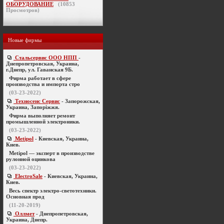
ОБОРУДОВАНИЕ
(
10853
Просмотров)
Новые фирмы
Стальсервис ООО НПП
-
Днепропетровская, Украина,
г.Днепр, ул. Гаванская 9Б.
Фирма работает в сфере
производства и импорта стро
(03-23-2022)
Техносенс Сервис
- Запорожская,
Украина, Запоріжжя.
Фирма выполняет ремонт
промышленной электроники.
(03-23-2022)
Metipol
- Киевская, Украина,
Киев.
Metipol — эксперт в производстве
рулонной оцинкова
(03-23-2022)
ElectroSale
- Киевская, Украина,
Киев.
Весь спектр электро-светотехники.
Основная прод
(11-20-2019)
Оллмет
- Днепропетровская,
Украина, Днепр.