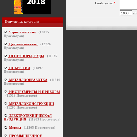
Сообщение:
*
cha
Популярные категории
Черные металлы
(
13015
Просмотров)
Цветные металлы
(
12726
Просмотров)
ОГНЕУПОРЫ, РУДЫ
(
11935
Просмотров)
ПОКРЫТИЯ
(
11897
Просмотров)
МЕТАЛЛООБРАБОТКА
(
11616
Просмотров)
ИНСТРУМЕНТЫ И ПРИБОРЫ
(
11519
Просмотров)
МЕТАЛЛОКОНСТРУКЦИИ
(
11296
Просмотров)
ЭЛЕКТРОТЕХНИЧЕСКАЯ
ПРОДУКЦИЯ
(
11283
Просмотров)
Метизы
(
11205
Просмотров)
ПРОМЫШЛЕННОЕ