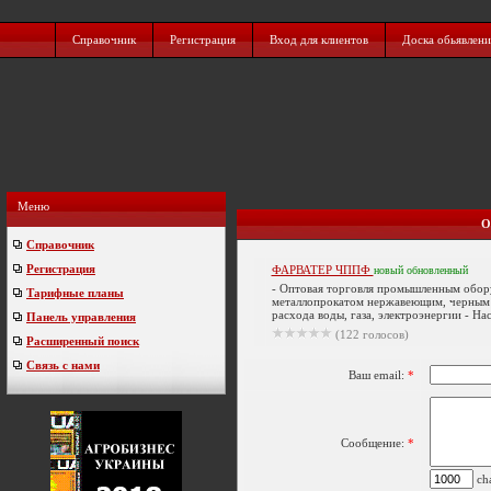
Справочник
Регистрация
Вход для клиентов
Доска обьявлен
Меню
О
Справочник
Регистрация
ФАРВАТЕР ЧППФ
новый
обновленный
- Оптовая торговля промышленным обор
Тарифные планы
металлопрокатом нержавеющим, черным 
расхода воды, газа, электроэнергии - На
Панель управления
(122 голосов)
Расширенный поиск
Связь с нами
Ваш email:
*
Сообщение:
*
cha