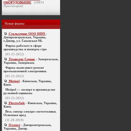
ОБОРУДОВАНИЕ
(
10854
Просмотров)
Новые фирмы
Стальсервис ООО НПП
-
Днепропетровская, Украина,
г.Днепр, ул. Гаванская 9Б.
Фирма работает в сфере
производства и импорта стро
(03-23-2022)
Техносенс Сервис
- Запорожская,
Украина, Запоріжжя.
Фирма выполняет ремонт
промышленной электроники.
(03-23-2022)
Metipol
- Киевская, Украина,
Киев.
Metipol — эксперт в производстве
рулонной оцинкова
(03-23-2022)
ElectroSale
- Киевская, Украина,
Киев.
Весь спектр электро-светотехники.
Основная прод
(11-20-2019)
Оллмет
- Днепропетровская,
Украина, Днепр.