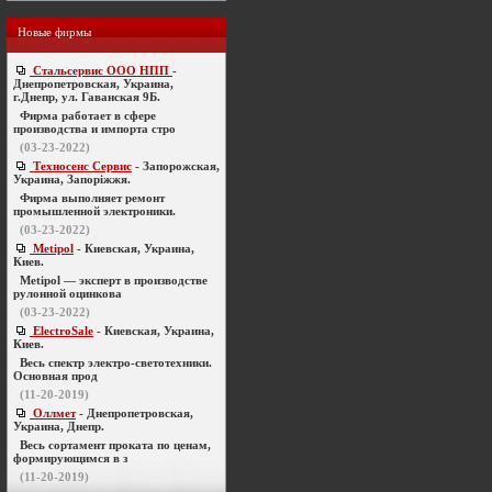
Новые фирмы
Стальсервис ООО НПП
-
Днепропетровская, Украина,
г.Днепр, ул. Гаванская 9Б.
Фирма работает в сфере
производства и импорта стро
(03-23-2022)
Техносенс Сервис
- Запорожская,
Украина, Запоріжжя.
Фирма выполняет ремонт
промышленной электроники.
(03-23-2022)
Metipol
- Киевская, Украина,
Киев.
Metipol — эксперт в производстве
рулонной оцинкова
(03-23-2022)
ElectroSale
- Киевская, Украина,
Киев.
Весь спектр электро-светотехники.
Основная прод
(11-20-2019)
Оллмет
- Днепропетровская,
Украина, Днепр.
Весь сортамент проката по ценам,
формирующимся в з
(11-20-2019)