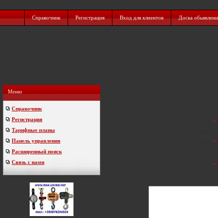
Справочник
Регистрация
Вход для клиентов
Доска обьявлен
Меню
Поля помеченн
Справочник
Фо
Регистрация
Ваше имя:
*
Тарифные планы
Телефон:
Панель управления
E-mail:
*
Как Вы нас нашли?:
Расширенный поиск
Связь с нами
Ваши интересы:
*