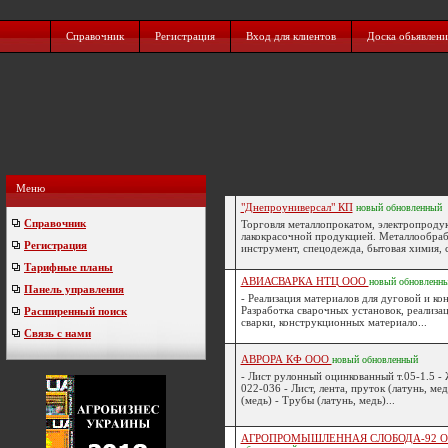
Справочник
Регистрация
Вход для клиентов
Доска обьявлен
Меню
"Днепроуниверсал" КП
новый
обновленный
Справочник
Торговля металлопрокатом, электропродук
лакокрасочной продукцией. Металлообра
Регистрация
инструмент, спецодежда, бытовая химия, с
Тарифные планы
АВИАСВАРКА НТЦ ООО
новый
обновленн
Панель управления
- Реализация материалов для дуговой и кон
Разработка сварочных установок, реализа
Расширенный поиск
сварки, конструкционных материало...
Связь с нами
АВРОРА КФ ООО
новый
обновленный
- Лист рулонный оцинкованный т.05-1.5 -
022-036 - Лист, лента, пруток (латунь, мед
(медь) - Трубы (латунь, медь)...
АГРОПРОМЫШЛЕННАЯ СЛОБОДА-92 