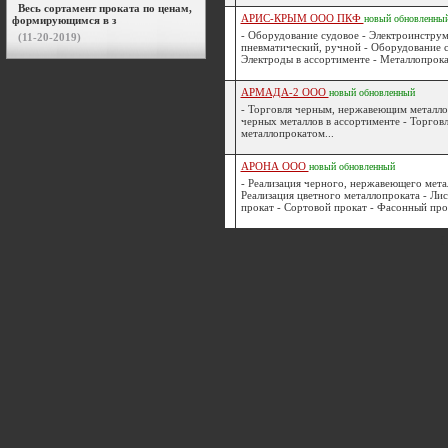
Весь сортамент проката по ценам,
АРИС-КРЫМ ООО ПКФ
новый
обновленны
формирующимся в з
- Оборудование судовое - Электроинструм
(11-20-2019)
пневматический, ручной - Оборудование с
Электроды в ассортименте - Металлопрокат
АРМАДА-2 ООО
новый
обновленный
- Торговля черным, нержавеющим металл
черных металлов в ассортименте - Торгов
металлопрокатом...
АРОНА ООО
новый
обновленный
- Реализация черного, нержавеющего мета
Реализация цветного металлопроката - Ли
прокат - Сортовой прокат - Фасонный прок
[