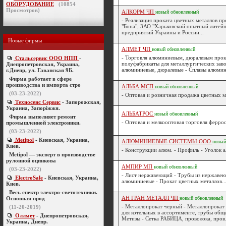
ОБОРУДОВАНИЕ
(
10854
Просмотров)
АЛКОРМ ЧП
новый
обновленный
- Реализация проката цветных металлов п
"Бона", ЗАО "Харьковский опытный литейн
предприятий Украины и России...
Новые фирмы
АЛМЕТ ЧП
новый
обновленный
- Торговля алюминиевым, дюралевым прок
Стальсервис ООО НПП
-
полуфабрикаты для металлургических зав
Днепропетровская, Украина,
алюминиевые, дюралевые - Сплавы алюмин
г.Днепр, ул. Гаванская 9Б.
Фирма работает в сфере
производства и импорта стро
АЛЬБА МСП
новый
обновленный
(03-23-2022)
- Оптовая и розничная продажа цветных ме
Техносенс Сервис
- Запорожская,
Украина, Запоріжжя.
АЛЬБАТРОС
новый
обновленный
Фирма выполняет ремонт
- Оптовая и мелкооптовая торговля феррос
промышленной электроники.
(03-23-2022)
Metipol
- Киевская, Украина,
АЛЮМИНИЕВЫЕ СИСТЕМЫ ООО
новый
Киев.
- Конструкции алюм. - Профиль - Уголок а
Metipol — эксперт в производстве
рулонной оцинкова
АМПИР МП
новый
обновленный
(03-23-2022)
- Лист нержавеющий - Трубы из нержавею
ElectroSale
- Киевская, Украина,
алюминиевые - Прокат цветных металлов..
Киев.
Весь спектр электро-светотехники.
АН ГРАН МЕТАЛЛ ЧП
Основная прод
новый
обновленный
- Металлопрокат черный - Металлопрокат
(11-20-2019)
для котельных в ассортименте, трубы обще
Оллмет
- Днепропетровская,
Метизы - Сетка РАБИЦА, проволока, пров.
Украина, Днепр.