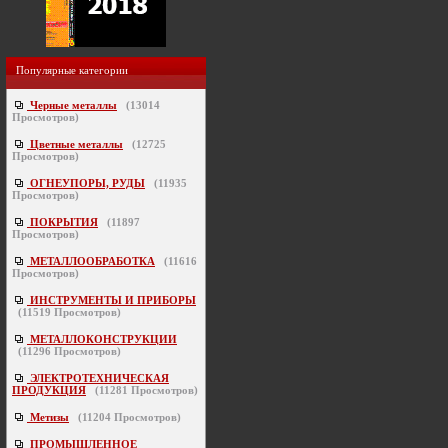
Популярные категории
Черные металлы
(
13014
Просмотров)
Цветные металлы
(
12725
Просмотров)
ОГНЕУПОРЫ, РУДЫ
(
11935
Просмотров)
ПОКРЫТИЯ
(
11897
Просмотров)
МЕТАЛЛООБРАБОТКА
(
11616
Просмотров)
ИНСТРУМЕНТЫ И ПРИБОРЫ
(
11519
Просмотров)
МЕТАЛЛОКОНСТРУКЦИИ
(
11296
Просмотров)
ЭЛЕКТРОТЕХНИЧЕСКАЯ
ПРОДУКЦИЯ
(
11281
Просмотров)
Метизы
(
11204
Просмотров)
ПРОМЫШЛЕННОЕ