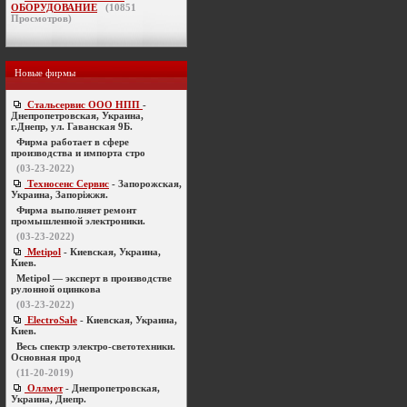
ОБОРУДОВАНИЕ
(
10851
Просмотров)
Новые фирмы
Стальсервис ООО НПП
-
Днепропетровская, Украина,
г.Днепр, ул. Гаванская 9Б.
Фирма работает в сфере
производства и импорта стро
(03-23-2022)
Техносенс Сервис
- Запорожская,
Украина, Запоріжжя.
Фирма выполняет ремонт
промышленной электроники.
(03-23-2022)
Metipol
- Киевская, Украина,
Киев.
Metipol — эксперт в производстве
рулонной оцинкова
(03-23-2022)
ElectroSale
- Киевская, Украина,
Киев.
Весь спектр электро-светотехники.
Основная прод
(11-20-2019)
Оллмет
- Днепропетровская,
Украина, Днепр.