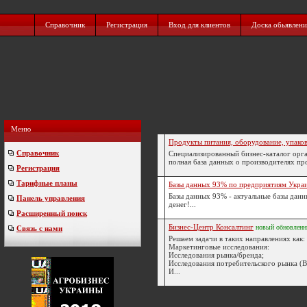
Справочник
Регистрация
Вход для клиентов
Доска обьявлен
Меню
Продукты питания, оборудование, упаков
Справочник
Специализированный бизнес-каталог орг
полная база данных о производителях про
Регистрация
Тарифные планы
Базы данных 93% по предприятиям Укра
Базы данных 93% - актуальные базы данн
Панель управления
денег!...
Расширенный поиск
Бизнес-Центр Консалтинг
новый
обновлен
Связь с нами
Решаем задачи в таких направлениях как:
Маркетинговые исследования:
Исследования рынка/бренда;
Исследования потребительского рынка (
И...