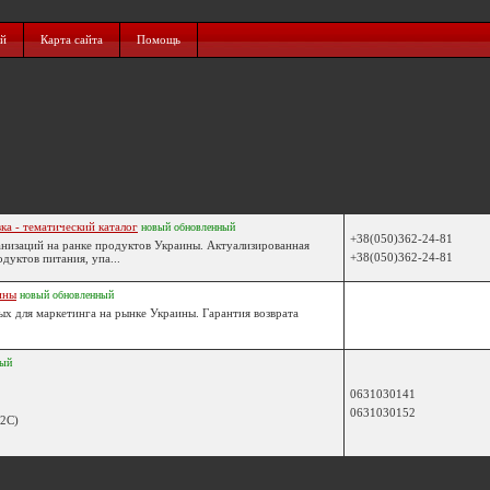
ий
Карта сайта
Помощь
ка - тематический каталог
новый
обновленный
+38(050)362-24-81
анизаций на ранке продуктов Украины. Актуализированная
+38(050)362-24-81
дуктов питания, упа...
ины
новый
обновленный
ых для маркетинга на рынке Украины. Гарантия возврата
ный
0631030141
0631030152
B2C)