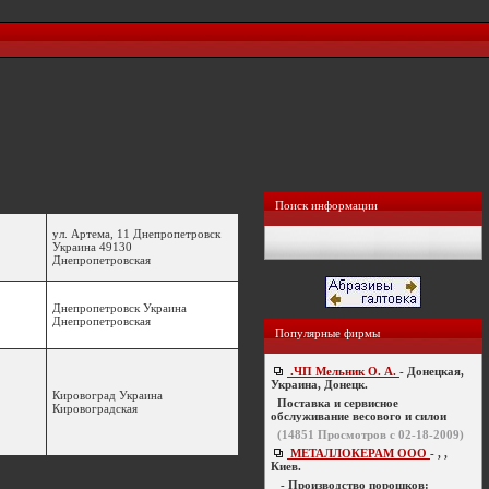
Поиск информации
ул. Артема, 11 Днепропетровск
Украина 49130
Днепропетровская
Днепропетровск Украина
Днепропетровская
Популярные фирмы
.ЧП Мельник О. А.
- Донецкая,
Украина, Донецк.
Кировоград Украина
Поставка и сервисное
Кировоградская
обслуживание весового и силои
(
14851
Просмотров с 02-18-2009)
МЕТАЛЛОКЕРАМ ООО
- , ,
Киев.
- Производство порошков: