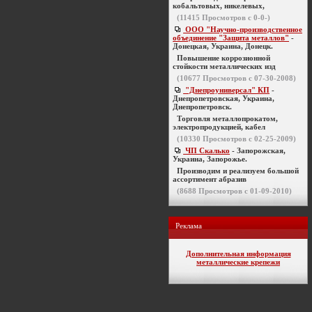
кобальтовых, никелевых,
(
11415
Просмотров с 0-0-)
ООО "Научно-производственное
объединение "Защита металлов"
-
Донецкая, Украина, Донецк.
Повышение коррозионной
стойкости металлических изд
(
10677
Просмотров с 07-30-2008)
"Днепроуниверсал" КП
-
Днепропетровская, Украина,
Днепропетровск.
Торговля металлопрокатом,
электропродукцией, кабел
(
10330
Просмотров с 02-25-2009)
ЧП Скалько
- Запорожская,
Украина, Запорожье.
Производим и реализуем большой
ассортимент абразив
(
8688
Просмотров с 01-09-2010)
Реклама
Дополнительная информация
металлические крепежи